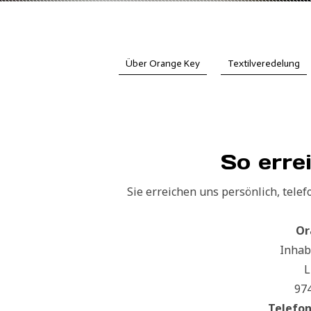
Über Orange Key
Textilveredelung
So erre
Sie erreichen uns persönlich, telef
Or
Inhab
L
97
Telefon