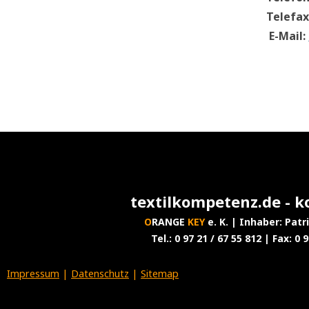
Telefax
E-Mail:
textilkompetenz.de - k
O
RANGE
KEY
e. K. | Inhaber: Pat
Tel.: 0 97 21 / 67 55 812 | Fax: 0 
Impressum
|
Datenschutz
|
Sitemap