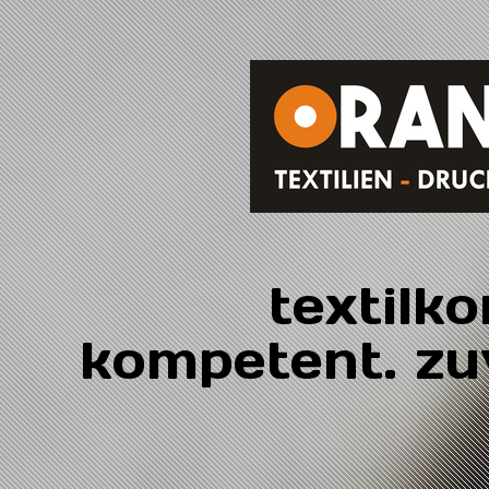
textilk
kompetent. zuv